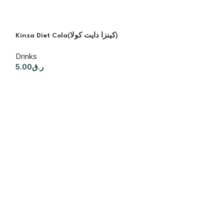
Kinza Diet Cola(كينزا دايت كولا)
Drinks
5.00
ر.ق
Drinks
5.00
ر.ق