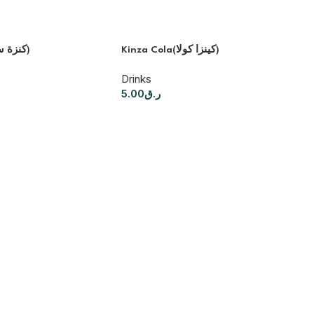
Kinza Cola(كينزا كولا)
Kinza Citrus(كنزة سيترس)
Drinks
5.00
ر.ق