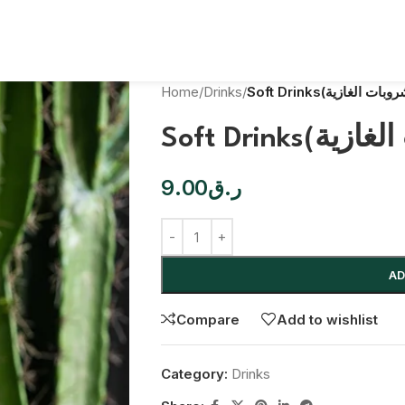
Home
/
Drinks
/
9.00
ر.ق
AD
Compare
Add to wishlist
Category:
Drinks