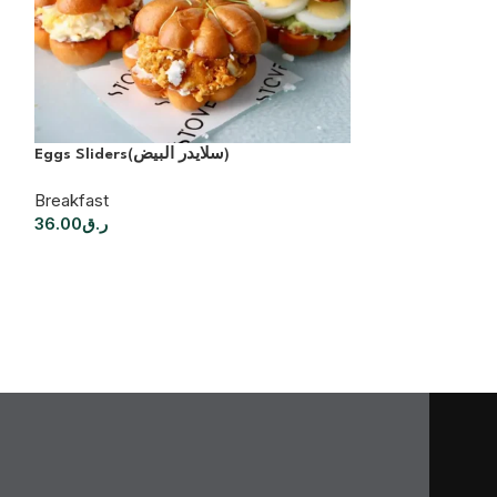
Eggs Sliders(سلايدر البيض)
Breakfast
36.00
ر.ق
Breakfast
46.00
ر.ق