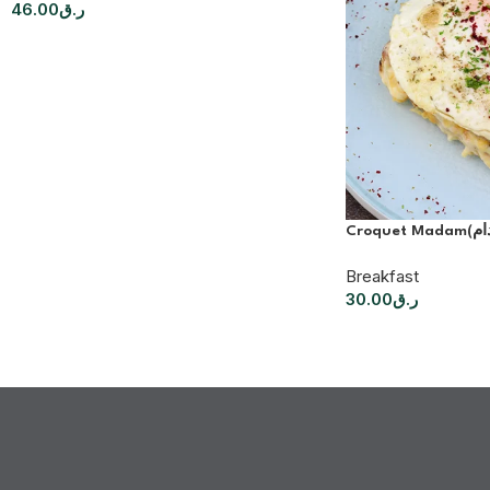
46.00
ر.ق
Breakfast
30.00
ر.ق