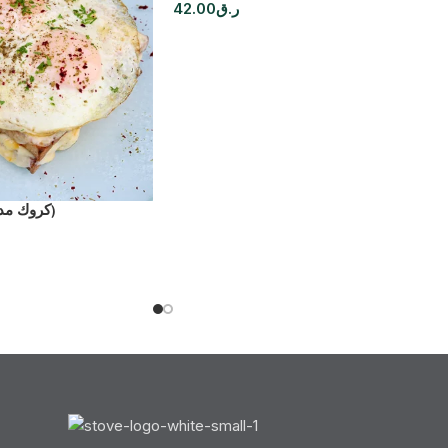
42.00
ر.ق
Croquet Madam(كروك مدام)