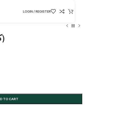
LOGIN / REGISTER
Croissant(كرواسون)
D TO CART