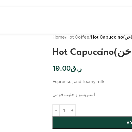
Home
/
Hot Coffee
/
19.00
ر.ق
Espresso, and foamy milk
اسبريسو و حليب فومي
AD