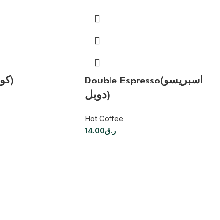
Double Espresso(اسبريسو
Cortado(كورتادو)
دوبل)
Hot Coffee
14.00
ر.ق