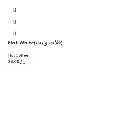
Flat White(فلات وايت)
Hot Coffee
24.00
ر.ق
Latte(لاتيه)